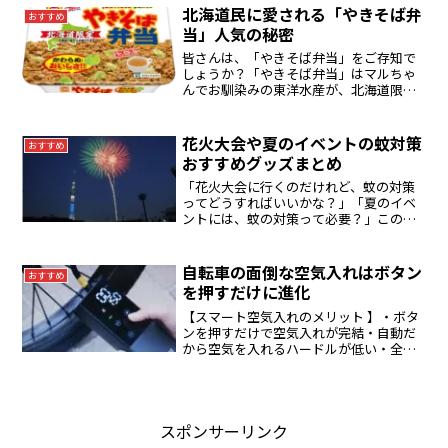
と、・Fire Max 11...
北海道民に愛される「やきそば弁
おすすめ
当」人気の秘密
皆さんは、「やきそば弁当」をご存知で
しょうか？「やきそば弁当」はマルちゃ
んでお馴染みの東洋水産が、北海道限定
で販売しているカップ焼きそばのことで
す。当初は「北海道限定の販売」でした
が、その美味しさが話題となって、徐々
花火大会や夏のイベントの蚊対策
おすすめ
に「全国」でも売られるよ...
おすすめグッズまとめ
「花火大会に行くのだけれど、蚊の対策
ってどうすればいいかな？」「夏のイベ
ントには、蚊の対策って必要？」この記
事では、そんな疑問や悩みを解決できる
内容になっています。イベントを楽しみ
たいのに、蚊に刺されて痒い思いをした
自転車の面倒な空気入れはボタン
おすすめ
くないですよね？そう思い...
を押すだけに進化
【スマート空気入れのメリット 】・ボタ
ンを押すだけで空気入れが完結・自動だ
から空気を入れるハードルが低い・全バ
ルブに対応しているので、車やバイク、
ボール、車椅子にも対応・コンパクトな
設計でカバンに入る大きさ 433ｇ
スポンサーリンク