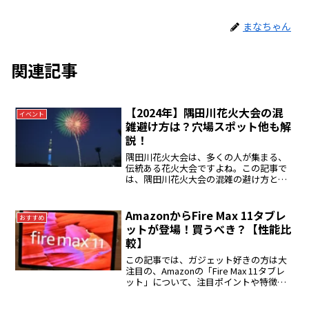
まなちゃん
関連記事
【2024年】隅田川花火大会の混
イベント
雑避け方は？穴場スポット他も解
説！
隅田川花火大会は、多くの人が集まる、
伝統ある花火大会ですよね。この記事で
は、隅田川花火大会の混雑の避け方と穴
場スポットについてお伝えしていきま
す。駐車場やアクセスの方法もまとめて
いますので、一緒にチェックしていきま
AmazonからFire Max 11タブレ
おすすめ
しょう。2023年の隅田川...
ットが登場！買うべき？【性能比
較】
この記事では、ガジェット好きの方は大
注目の、Amazonの「Fire Max 11タブレ
ット」について、注目ポイントや特徴な
どを解説していきます。AmazonのFire
Max 11タブレットとは？この記事を読む