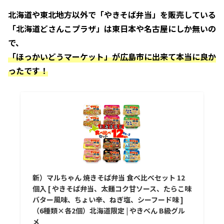
北海道や東北地方以外で「やきそば弁当」を販売している
「北海道どさんこプラザ」は東日本や名古屋にしか無いの
で、
「ほっかいどうマーケット」が広島市に出来て本当に良か
ったです！
新）マルちゃん 焼きそば弁当 食べ比べセット 12
個入 [ やきそば弁当、太麺コク甘ソース、たらこ味
バター風味、ちょい辛、ねぎ塩、シーフード味 ]
（6種類×各2個）北海道限定 | やきべん B級グル
メ