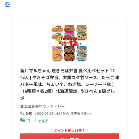
密
新）マルちゃん 焼きそば弁当 食べ比べセット 12
個入 [ やきそば弁当、太麺コク甘ソース、たらこ味
バター風味、ちょい辛、ねぎ塩、シーフード味 ]
（6種類×各2個）北海道限定 | やきべん B級グル
メ
北海道新発見ファクトリー
¥2,640
（2023/03/25 16:13時点 | 楽天市場調べ）
口コミを見る
＼ポイント最大11倍！／